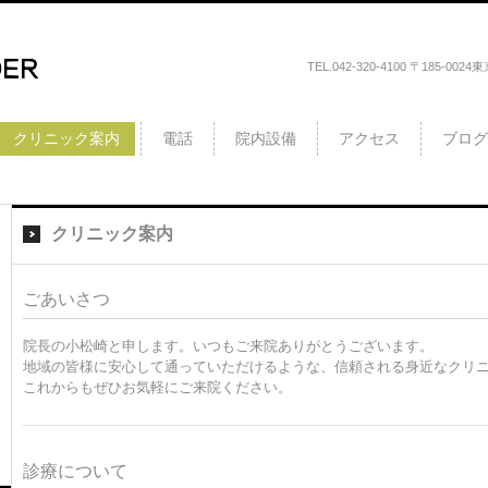
TEL.
042-320-4100
〒185-002
クリニック案内
電話
院内設備
アクセス
ブログ
クリニック案内
ごあいさつ
院長の小松崎と申します。いつもご来院ありがとうございます。
地域の皆様に安心して通っていただけるような、信頼される身近なクリ
これからもぜひお気軽にご来院ください。
診療について