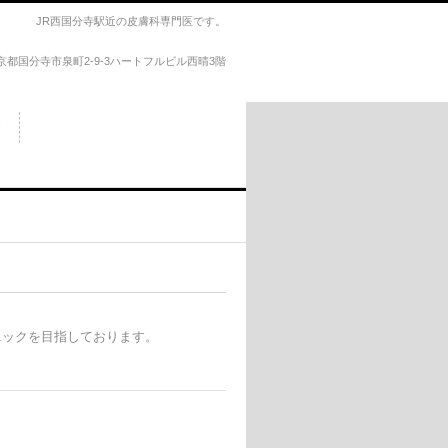
JR西国分寺駅近の皮膚科専門医です。
4東京都国分寺市泉町2-9-3ハートフルビル西晴3階
ニックを目指しております。