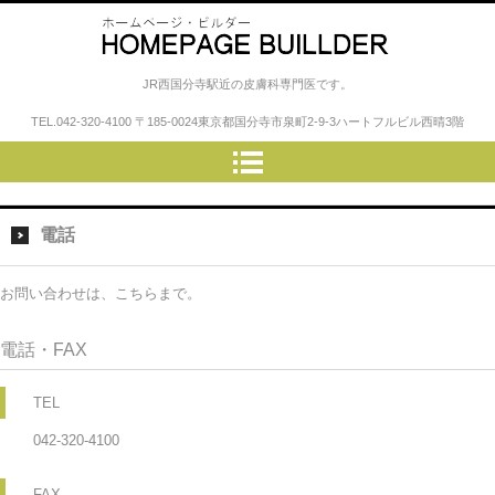
小松崎皮膚科クリニック
JR西国分寺駅近の皮膚科専門医です。
TEL.
042-320-4100
〒185-0024東京都国分寺市泉町2-9-3ハートフルビル西晴3階
電話
お問い合わせは、こちらまで。
電話・FAX
TEL
042-320-4100
FAX